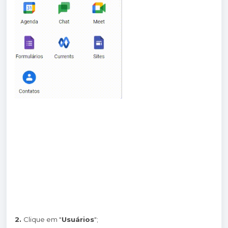
2.
Clique em "
Usuários
";