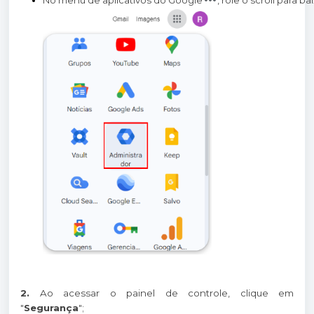
No menu de aplicativos do Google
, role o scroll para b
2.
Ao acessar o painel de controle, clique em
"
Segurança
";