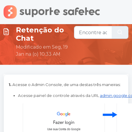
Ir para o conteúdo principal
Retenção do
Chat
Modificado em Seg, 19
Jan na (o) 10:33 AM
1.
Acesse o Admin Console, de uma destas três maneiras:
Acesse painel de controle através da URL 
admin.google.