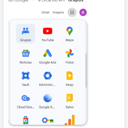
do Google
e clicando em
"Grupos"
;