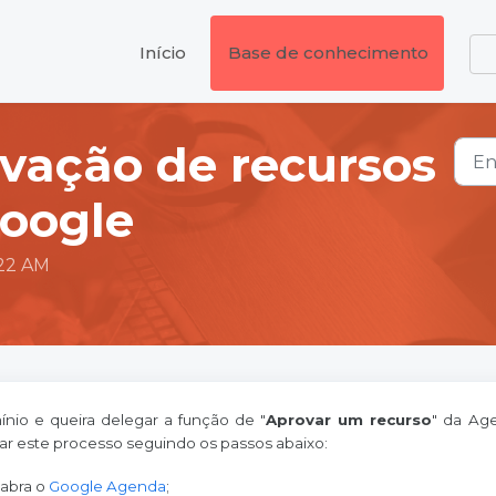
Início
Base de conhecimento
vação de recursos
oogle
:22 AM
nio e queira delegar a função de "
Aprovar um recurso
" da Ag
zar este processo seguindo os passos abaixo:
 abra o
Google Agenda
;