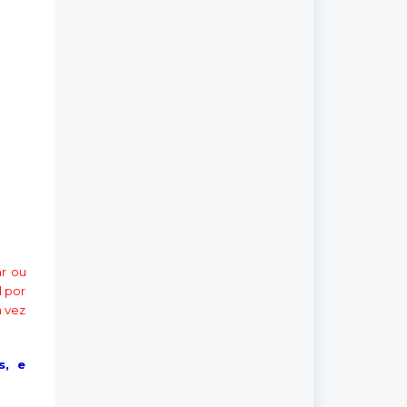
r ou
l por
a vez
s, e