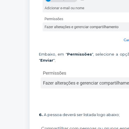
Embaixo, em "
Permissões
", selecione a opç
"
Enviar
";
6.
A pessoa deverá ser listada logo abaixo;