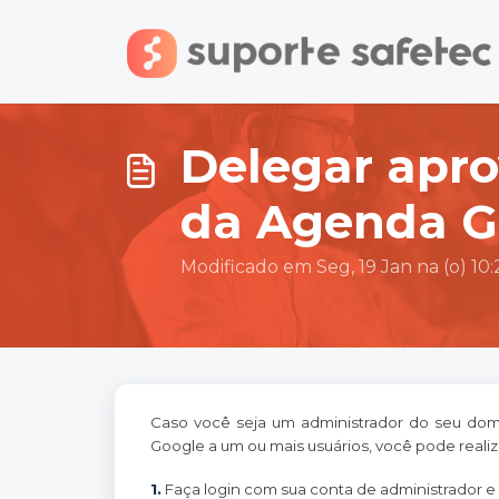
Ir para o conteúdo principal
Delegar apro
da Agenda G
Modificado em Seg, 19 Jan na (o) 10
Caso você seja um administrador do seu domí
Google a um ou mais usuários, você pode reali
1.
Faça login com sua conta de administrador e