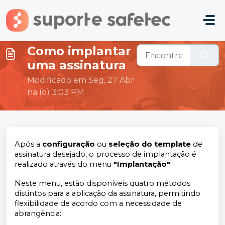
Ir para o conteúdo principal
Como implantar
uma assinatura
Modificado em Seg, 27 Abr
na (o) 3:03 PM
Após a
configuração
ou
seleção do
template
de
assinatura desejado, o processo de implantação é
realizado através do menu
"Implantação"
.
Neste menu, estão disponíveis quatro métodos
distintos para a aplicação da assinatura, permitindo
flexibilidade de acordo com a necessidade de
abrangência: