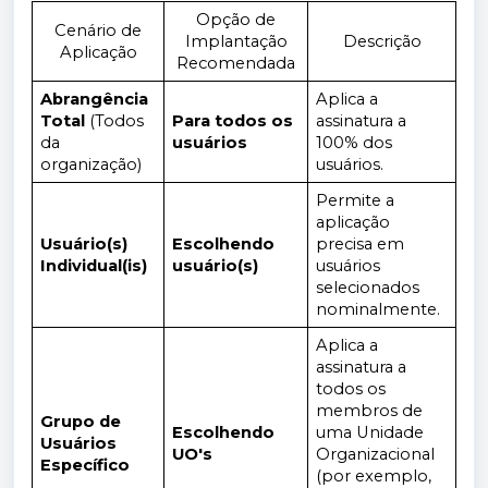
Opção de
Cenário de
Implantação
Descrição
Aplicação
Recomendada
Abrangência
Aplica a
Total
(Todos
Para todos os
assinatura a
da
usuários
100% dos
organização)
usuários.
Permite a
aplicação
Usuário(s)
Escolhendo
precisa em
Individual(is)
usuário(s)
usuários
selecionados
nominalmente.
Aplica a
assinatura a
todos os
membros de
Grupo de
Escolhendo
uma Unidade
Usuários
UO's
Organizacional
Específico
(por exemplo,